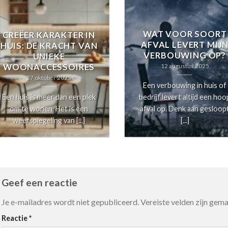
WAT VOOR SOORT
CREËER KARAKTER IN
AFVAL LEVERT MIJ
HUIS: DE KRACHT VAN
VERBOUWING OP?
UNIEKE
WOONACCESSOIRES
12 augustus 2025
27 oktober 2025
Een verbouwing in huis of
Een huis is meer dan een plek
bedrijf levert altijd een hoo
om te wonen. Het is een
afval op. Denk aan gesloop
weerspiegeling van [...]
[...]
Geef een reactie
Je e-mailadres wordt niet gepubliceerd.
Vereiste velden zijn ge
Reactie
*