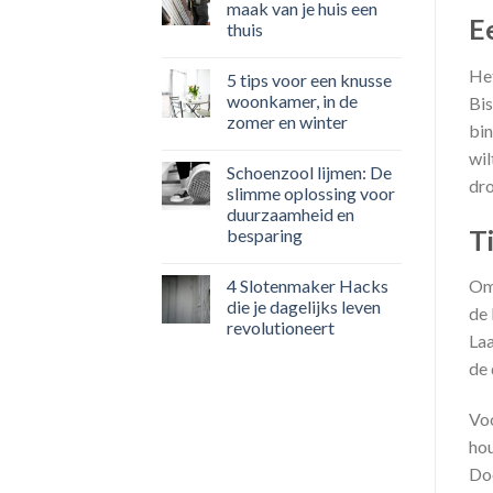
maak van je huis een
E
thuis
Het
5 tips voor een knusse
woonkamer, in de
Bis
zomer en winter
bin
wil
Schoenzool lijmen: De
dro
slimme oplossing voor
duurzaamheid en
T
besparing
4 Slotenmaker Hacks
Om 
die je dagelijks leven
de 
revolutioneert
Laa
de 
Voo
hou
Doo