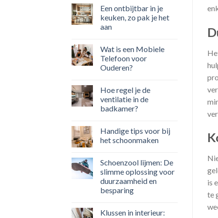
enk
Een ontbijtbar in je
keuken, zo pak je het
aan
D
Wat is een Mobiele
Het
Telefoon voor
hul
Ouderen?
pro
ver
Hoe regel je de
ventilatie in de
min
badkamer?
ver
Handige tips voor bij
K
het schoonmaken
Nie
Schoenzool lijmen: De
gel
slimme oplossing voor
duurzaamheid en
is 
besparing
te 
wee
Klussen in interieur: