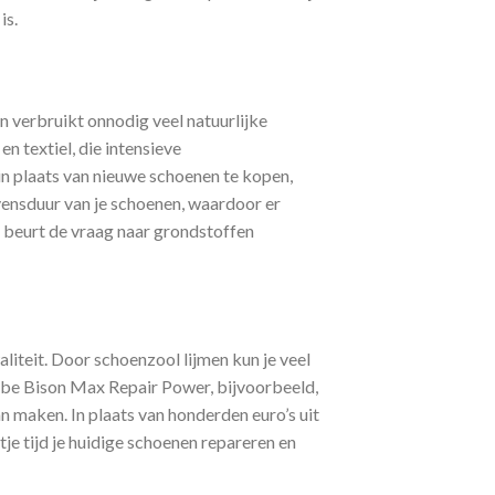
is.
 verbruikt onnodig veel natuurlijke
n textiel, die intensieve
in plaats van nieuwe schoenen te kopen,
evensduur van je schoenen, waardoor er
 beurt de vraag naar grondstoffen
liteit. Door schoenzool lijmen kun je veel
ube Bison Max Repair Power, bijvoorbeeld,
n maken. In plaats van honderden euro’s uit
je tijd je huidige schoenen repareren en