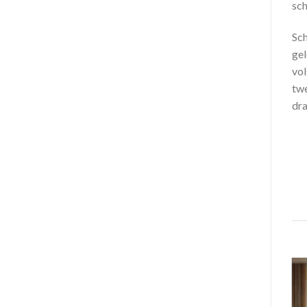
sch
Sch
gel
vol
twe
dra