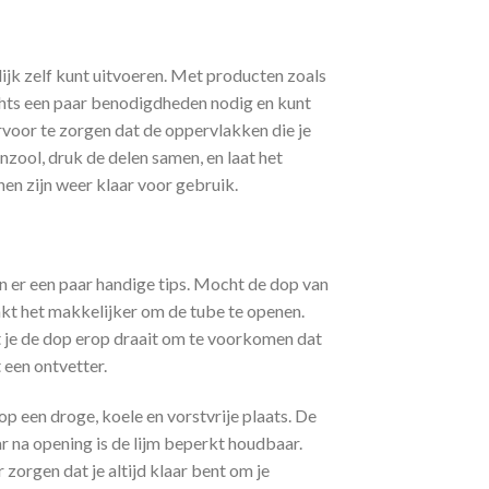
lijk zelf kunt uitvoeren. Met producten zoals
chts een paar benodigdheden nodig en kunt
ervoor te zorgen dat de oppervlakken die je
enzool, druk de delen samen, en laat het
nen zijn weer klaar voor gebruik.
jn er een paar handige tips. Mocht de dop van
akt het makkelijker om de tube te openen.
t je de dop erop draait om te voorkomen dat
 een ontvetter.
op een droge, koele en vorstvrije plaats. De
na opening is de lijm beperkt houdbaar.
orgen dat je altijd klaar bent om je