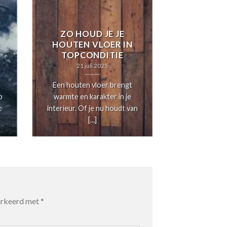
SCHILDE
AAN DE
ZO HOUD JE JE
SCHILDE
N
HOUTEN VLOER IN
KEVIN
TOPCONDITIE
SCHILD
21 juli 2025
11 ju
Een houten vloer brengt
Bent u op z
p
warmte en karakter in je
betrouwbare 
t
interieur. Of je nu houdt van
schilder in 
[...]
Rijn?
markeerd met
*