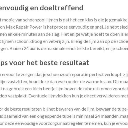
envoudig en doeltreffend
 mooie van schoenzool lijmen is dat het een klus is die je gemakke
on Max Repair Power is het proces eenvoudig en snel. Je hebt sle
nen enkele minuten aan de slag. Het enige wat je hoeft te doen is 
t lijmen schoon, droog en vetvrij zijn. Breng de lijm aan op de scho
gen. Binnen 24 uur is de maximale eindsterkte bereikt, en je schoe
ips voor het beste resultaat
ervoor te zorgen dat je schoenzool reparatie perfect verloopt, zi
lijm vastzitten, houd deze dan even onder de warme kraan. Dit ma
t na gebruik een klein beetje lijm boven de tube uitkomen voorda
dop vastplakt. Eventuele lijmvlekken kun je direct verwijderen met
r de beste resultaten bij het bewaren van de lijm, bewaar de tube 
dbaarheid van een ongeopende tube is minimaal 24 maanden, maar 
r deze eenvoudige voorzorgsmaatregelen te nemen, kun je ervoor z