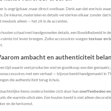
er is ongrijpbaar, maar direct voelbaar. Denk aan dat ene huis wa
es.
De kleuren, materialen en details versterken elkaar zonder dat h
 meubels alleen — het zit in de accenten.
 houten schaal met handgesneden details, een Boeddhabeeld in de
 ruimte tot leven brengen. Zulke accessoires voegen
textuur en 
t.
aarom ambacht en authenticiteit belang
een tijd waarin veel producten snel en goedkoop worden gemaakt, 
naccessoires met een verhaal — bijvoorbeeld handgemaakt in Tha
ngen die authenticiteit terug in huis.
achtelijke items onderscheiden zich door hun
oneffenheden en 
ails die warmte uitstralen. Een houten beeld is niet alleen decoratief
er en de herkomst.