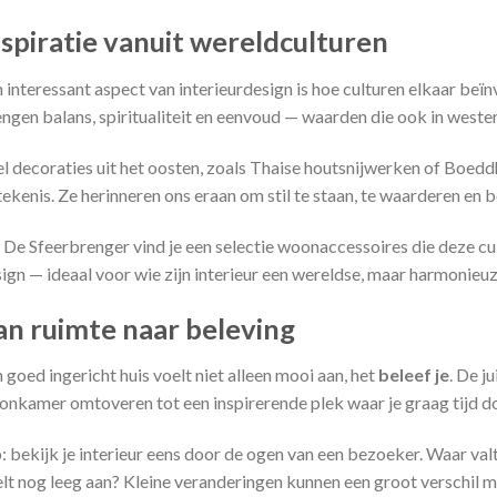
nspiratie vanuit wereldculturen
 interessant aspect van interieurdesign is hoe culturen elkaar beïn
ngen balans, spiritualiteit en eenvoud — waarden die ook in weste
l decoraties uit het oosten, zoals Thaise houtsnijwerken of Boed
ekenis. Ze herinneren ons eraan om stil te staan, te waarderen en b
De Sfeerbrenger vind je een selectie woonaccessoires die deze c
ign — ideaal voor wie zijn interieur een wereldse, maar harmonieuze
an ruimte naar beleving
 goed ingericht huis voelt niet alleen mooi aan, het
beleef je
. De j
nkamer omtoveren tot een inspirerende plek waar je graag tijd d
: bekijk je interieur eens door de ogen van een bezoeker. Waar valt
lt nog leeg aan? Kleine veranderingen kunnen een groot verschil 