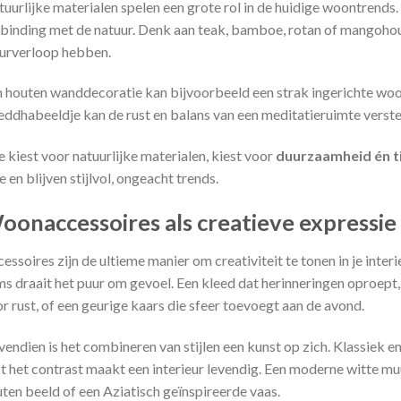
uurlijke materialen spelen een grote rol in de huidige woontrends
binding met de natuur. Denk aan teak, bamboe, rotan of mangohout
urverloop hebben.
 houten wanddecoratie kan bijvoorbeeld een strak ingerichte wo
ddhabeeldje kan de rust en balans van een meditatieruimte verste
 kiest voor natuurlijke materialen, kiest voor
duurzaamheid én t
 en blijven stijlvol, ongeacht trends.
oonaccessoires als creatieve expressie
essoires zijn de ultieme manier om creativiteit te tonen in je interie
s draait het puur om gevoel. Een kleed dat herinneringen oproep
r rust, of een geurige kaars die sfeer toevoegt aan de avond.
endien is het combineren van stijlen een kunst op zich. Klassiek en
st het contrast maakt een interieur levendig. Een moderne witte m
ten beeld of een Aziatisch geïnspireerde vaas.