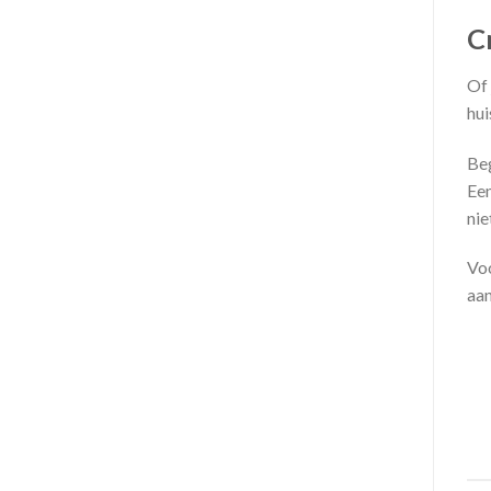
C
Of 
hui
Beg
Een
nie
Voo
aan