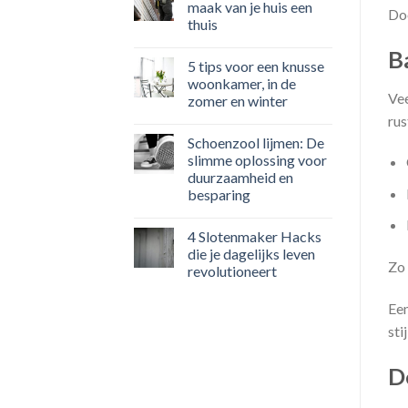
maak van je huis een
Doo
thuis
B
5 tips voor een knusse
woonkamer, in de
Vee
zomer en winter
rus
Schoenzool lijmen: De
slimme oplossing voor
duurzaamheid en
besparing
4 Slotenmaker Hacks
die je dagelijks leven
Zo 
revolutioneert
Een
sti
D