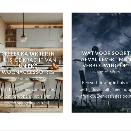
WAT VOOR SOORT
CREËER KARAKTER IN
AFVAL LEVERT MIJ
HUIS: DE KRACHT VAN
VERBOUWING OP?
UNIEKE
WOONACCESSOIRES
12 augustus 2025
27 oktober 2025
Een verbouwing in huis of
Een huis is meer dan een plek
bedrijf levert altijd een hoo
om te wonen. Het is een
afval op. Denk aan gesloop
weerspiegeling van [...]
[...]