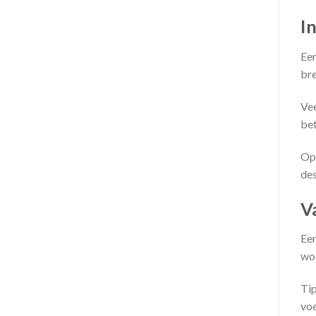
I
Een
bre
Vee
bet
Op 
des
V
Een
woo
Tip
voe