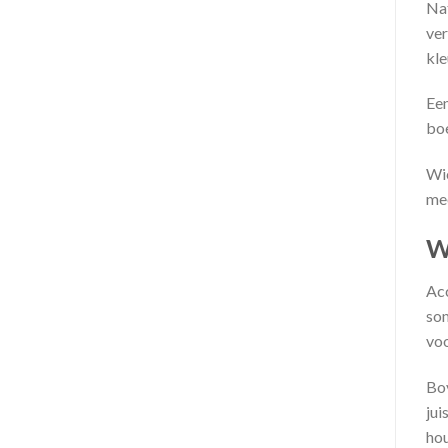
Nat
ver
kle
Een
boe
Wie
mee
W
Acc
som
voo
Bov
jui
hou