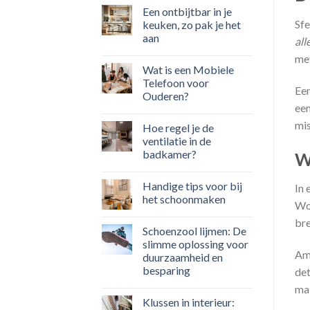
Een ontbijtbar in je
Sfe
keuken, zo pak je het
aan
all
met
Wat is een Mobiele
Telefoon voor
Een
Ouderen?
een
mis
Hoe regel je de
ventilatie in de
badkamer?
W
Handige tips voor bij
In 
het schoonmaken
Woo
bre
Schoenzool lijmen: De
slimme oplossing voor
Amb
duurzaamheid en
besparing
det
mak
Klussen in interieur: