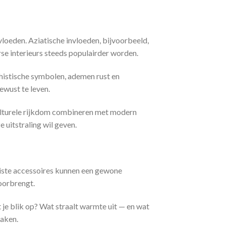
vloeden. Aziatische invloeden, bijvoorbeeld,
rse interieurs steeds populairder worden.
dhistische symbolen, ademen rust en
ewust te leven.
ulturele rijkdom combineren met modern
 uitstraling wil geven.
uiste accessoires kunnen een gewone
oorbrengt.
 je blik op? Wat straalt warmte uit — en wat
maken.