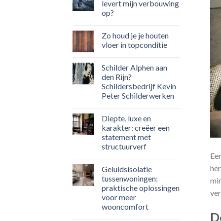
levert mijn verbouwing
op?
Zo houd je je houten
vloer in topconditie
Schilder Alphen aan
den Rijn?
Schildersbedrijf Kevin
Peter Schilderwerken
Diepte, luxe en
karakter: creëer een
statement met
structuurverf
Een
her
Geluidsisolatie
tussenwoningen:
min
praktische oplossingen
ver
voor meer
wooncomfort
D