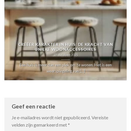
CREËER KARAKTER IN HUIS: DE KRACHT VAN
UNIEKE WOONACCESSOIRES
27 oktober 2025
Een huis is meer dan een plek om te wonen. Het is een
weerspiegeling van [...]
Geef een reactie
Je e-mailadres wordt niet gepubliceerd.
Vereiste
velden zijn gemarkeerd met
*