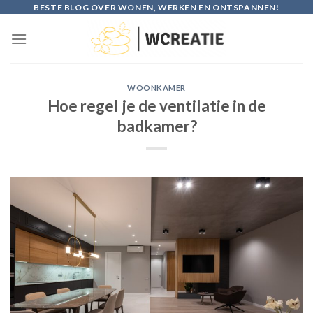
Skip
BESTE BLOG OVER WONEN, WERKEN EN ONTSPANNEN!
to
content
WOONKAMER
Hoe regel je de ventilatie in de
badkamer?