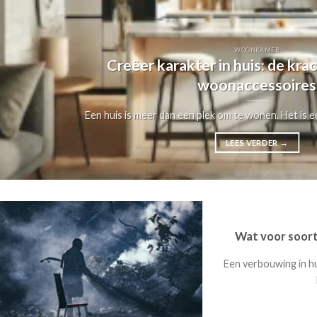
WOONKAMER
Creëer karakter in huis: de kra
woonaccessoires
Een huis is meer dan een plek om te wonen. Het is ee
LEES VERDER
→
Wat voor soort
Een verbouwing in hui