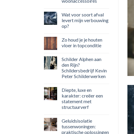
woonaccessoires
Wat voor soort afval
levert mijn verbouwing
WOONKAMER
op?
kter: creëer een statement met
ructuurverf
Zo houd je je houten
vloer in topconditie
e muur is meer dan een likje verf. Het is [...]
Schilder Alphen aan
LEES VERDER
→
den Rijn?
Schildersbedrijf Kevin
Peter Schilderwerken
Diepte, luxe en
karakter: creëer een
statement met
structuurverf
Geluidsisolatie
tussenwoningen:
praktische oplossingen