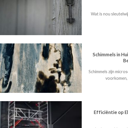
Wat is nou sleutelwij
Schimmels in Hui
B
Schimmels zijn micros
voorkomen, in
Efficiëntie op 