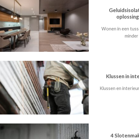
Geluidsisola
oplossin
Wonen in een tusse
minder 
Klussen in int
Klussen en interieu
4 Slotenmak