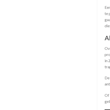
Een
te 
gaa
die
Al
Ove
pro
in 
tra
De 
ant
Of 
ge