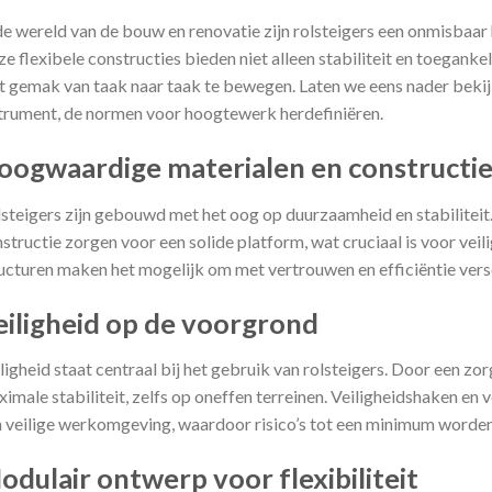
de wereld van de bouw en renovatie zijn rolsteigers een onmisbaar
e flexibele constructies bieden niet alleen stabiliteit en toegank
 gemak van taak naar taak te bewegen. Laten we eens nader beki
trument, de normen voor hoogtewerk herdefiniëren.
oogwaardige materialen en constructi
steigers zijn gebouwd met het oog op duurzaamheid en stabilitei
structie zorgen voor een solide platform, wat cruciaal is voor ve
ucturen maken het mogelijk om met vertrouwen en efficiëntie vers
eiligheid op de voorgrond
ligheid staat centraal bij het gebruik van rolsteigers. Door een z
imale stabiliteit, zelfs op oneffen terreinen. Veiligheidshaken e
 veilige werkomgeving, waardoor risico’s tot een minimum worde
odulair ontwerp voor flexibiliteit