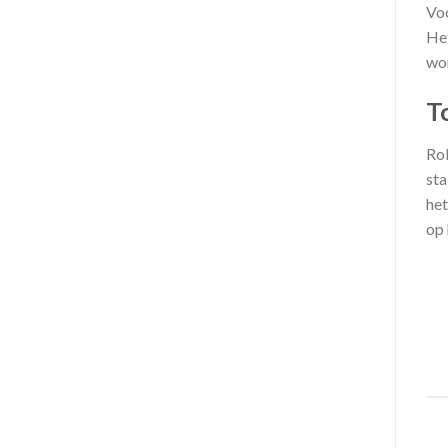
Voo
Het
wor
T
Rol
sta
het
op 