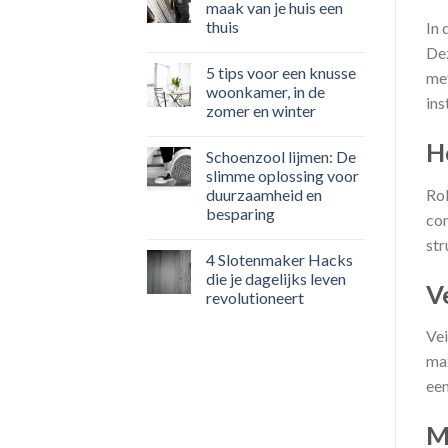
maak van je huis een
thuis
In 
Dez
5 tips voor een knusse
met
woonkamer, in de
ins
zomer en winter
H
Schoenzool lijmen: De
slimme oplossing voor
Rol
duurzaamheid en
besparing
con
str
4 Slotenmaker Hacks
die je dagelijks leven
V
revolutioneert
Vei
max
een
M