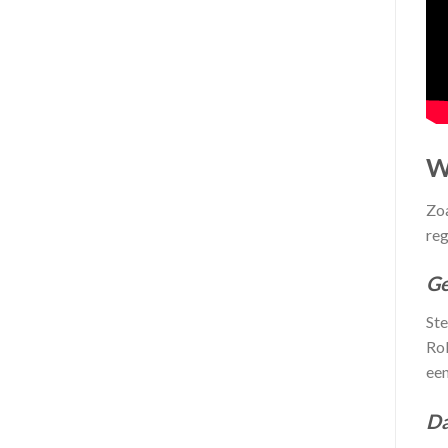
W
Zoa
reg
Ge
Ste
Rol
een
Da