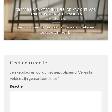
CREËER KARAKTER IN HUIS: DE KRACHT VAN
UNIEKE WOONACCESSOIRES
27 oktober 2025
Een huis is meer dan een plek om te wonen. Het is een
weerspiegeling van [...]
Geef een reactie
Je e-mailadres wordt niet gepubliceerd.
Vereiste
velden zijn gemarkeerd met
*
Reactie
*