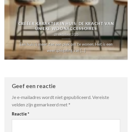
CREËER KARAKTER IN HUIS: DE KRACHT VAN
UNIEKE WOONACCESSOIRES
27 oktober 2025
Een huis is meer dan een plek om te wonen. Het is een
weerspiegeling van [...]
Geef een reactie
Je e-mailadres wordt niet gepubliceerd.
Vereiste
velden zijn gemarkeerd met
*
Reactie
*