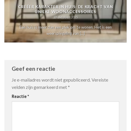
CREËER KARAKTER IN HUIS: DE KRACHT VAN
UNIEKE WOONACCESSOIRES
27 oktober 2025
Een huis is meer dan een plek om te wonen. Het is een
weerspiegeling van [...]
Geef een reactie
Je e-mailadres wordt niet gepubliceerd.
Vereiste
velden zijn gemarkeerd met
*
Reactie
*