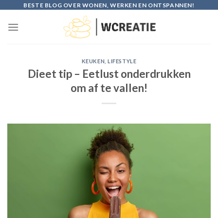
Skip
BESTE BLOG OVER WONEN, WERKEN EN ONTSPANNEN!
to
content
KEUKEN
,
LIFESTYLE
Dieet tip – Eetlust onderdrukken
om af te vallen!