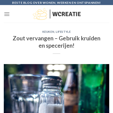
Skip
BESTE BLOG OVER WONEN, WERKEN EN ONTSPANNEN!
to
content
KEUKEN
,
LIFESTYLE
Zout vervangen – Gebruik kruiden
en specerijen!