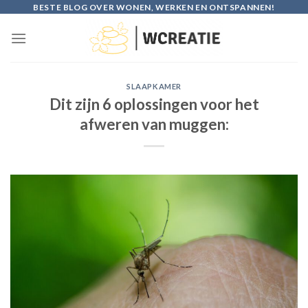
Skip
BESTE BLOG OVER WONEN, WERKEN EN ONTSPANNEN!
to
content
SLAAPKAMER
Dit zijn 6 oplossingen voor het
afweren van muggen: