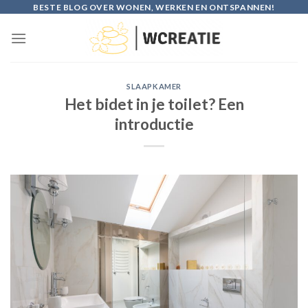
Skip
BESTE BLOG OVER WONEN, WERKEN EN ONTSPANNEN!
to
content
SLAAPKAMER
Het bidet in je toilet? Een
introductie