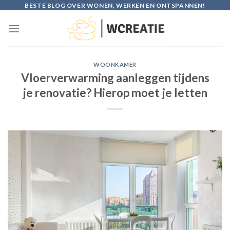
Skip
BESTE BLOG OVER WONEN, WERKEN EN ONTSPANNEN!
to
content
WOONKAMER
Vloerverwarming aanleggen tijdens
je renovatie? Hierop moet je letten