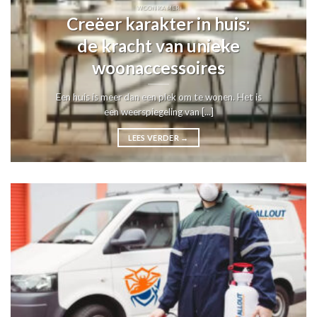
WOONKAMER
Creëer karakter in huis:
de kracht van unieke
woonaccessoires
Een huis is meer dan een plek om te wonen. Het is
een weerspiegeling van [...]
LEES VERDER
→