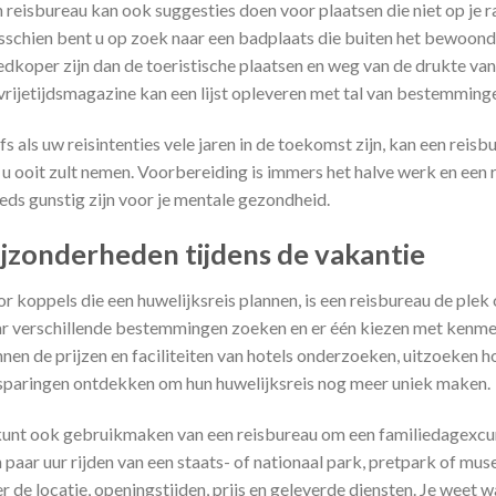
 reisbureau kan ook suggesties doen voor plaatsen die niet op je ra
schien bent u op zoek naar een badplaats die buiten het bewoonde
dkoper zijn dan de toeristische plaatsen en weg van de drukte van h
vrijetijdsmagazine kan een lijst opleveren met tal van bestemming
fs als uw reisintenties vele jaren in de toekomst zijn, kan een reisb
 u ooit zult nemen. Voorbereiding is immers het halve werk en een re
eds gunstig zijn voor je mentale gezondheid.
ijzonderheden tijdens de vakantie
r koppels die een huwelijksreis plannen, is een reisbureau de plek
r verschillende bestemmingen zoeken en er één kiezen met kenmer
nen de prijzen en faciliteiten van hotels onderzoeken, uitzoeken 
paringen ontdekken om hun huwelijksreis nog meer uniek maken.
unt ook gebruikmaken van een reisbureau om een familiedagexcurs
 paar uur rijden van een staats- of nationaal park, pretpark of m
r de locatie, openingstijden, prijs en geleverde diensten. Je weet 