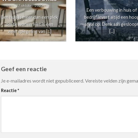
27 oktober 2025
Een verbouwing in huis of
Een huis is meer dan een plek
bedrijf levert altijd een hoo
om te wonen. Het is een
afval op. Denk aan gesloop
weerspiegeling van [...]
[...]
Geef een reactie
Je e-mailadres wordt niet gepubliceerd.
Vereiste velden zijn ge
Reactie
*