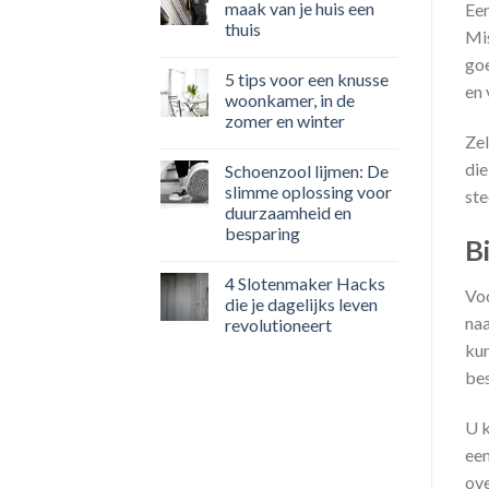
maak van je huis een
Een
thuis
Mis
goe
5 tips voor een knusse
en 
woonkamer, in de
zomer en winter
Zel
die
Schoenzool lijmen: De
slimme oplossing voor
ste
duurzaamheid en
besparing
B
4 Slotenmaker Hacks
Voo
die je dagelijks leven
naa
revolutioneert
kun
bes
U k
een
ove