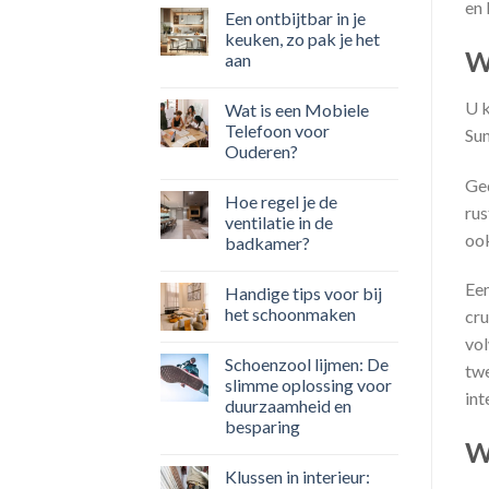
en 
Een ontbijtbar in je
keuken, zo pak je het
W
aan
U k
Wat is een Mobiele
Telefoon voor
Sun
Ouderen?
Ged
Hoe regel je de
rus
ventilatie in de
ook
badkamer?
Een
Handige tips voor bij
het schoonmaken
cru
vol
Schoenzool lijmen: De
twe
slimme oplossing voor
int
duurzaamheid en
besparing
W
Klussen in interieur: