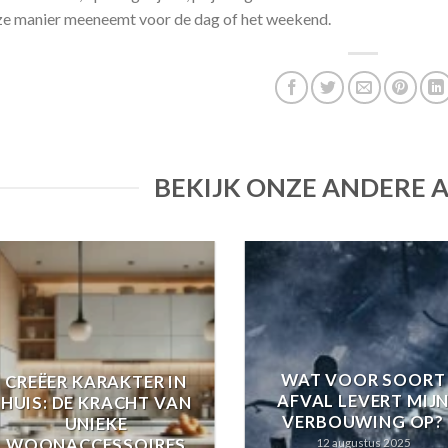
e manier meeneemt voor de dag of het weekend.
BEKIJK ONZE ANDERE 
WAT VOOR SOORT
CREËER KARAKTER IN
AFVAL LEVERT MIJ
HUIS: DE KRACHT VAN
VERBOUWING OP?
UNIEKE
WOONACCESSOIRES
12 augustus 2025