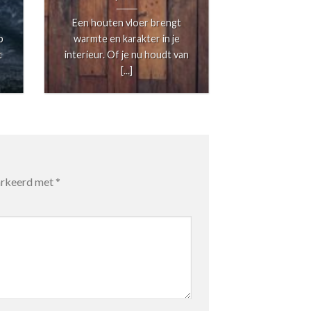
Een houten vloer brengt
Bent u op z
p
warmte en karakter in je
betrouwbare 
t
interieur. Of je nu houdt van
schilder in 
[...]
Rijn?
markeerd met
*