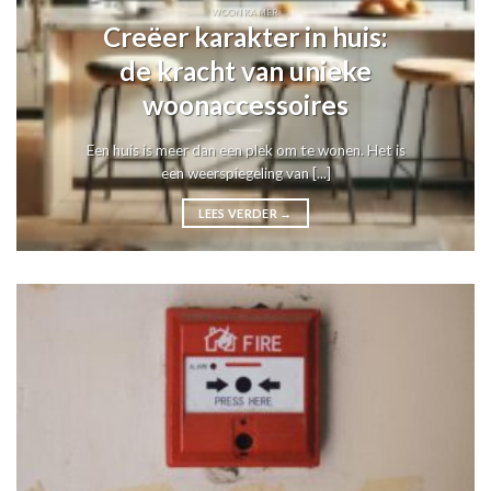
WOONKAMER
Creëer karakter in huis:
de kracht van unieke
woonaccessoires
Een huis is meer dan een plek om te wonen. Het is
een weerspiegeling van [...]
LEES VERDER
→