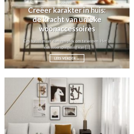
WOONKAMER
Creëer karakter in huis:
de kracht van unieke
woonaccessoires
Een huis is meer dan een plek om te wonen. Het is
een weerspiegeling van [...]
LEES VERDER
→